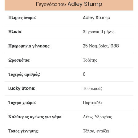
Γεγονότα του Adley Stump
Πλήρες όνομα:
Adley Stump
Ηλικία:
31 χρόνια 11 μήνες
Ημερομηνία γέννησης:
25 Νοεμβρίου
,
1988
Ωροσκόπιο:
Τοξότης
Τυχερός αριθμός:
6
Lucky Stone:
Τουρκουάζ
Τυχερό χρώμα:
Πορτοκάλι
Καλύτερος αγώνας για γάμο:
Λέων, Υδροχόος
Τόπος γέννησης:
Τάλσα, εντάξει