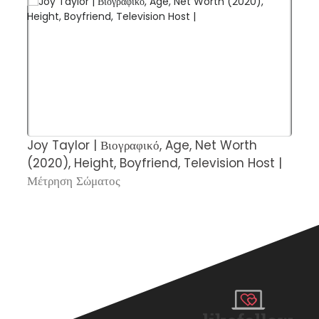
Joy Taylor | Βιογραφικό, Age, Net Worth
Η
(2020), Height, Boyfriend, Television Host |
σ
Μέτρηση Σώματος
Σ