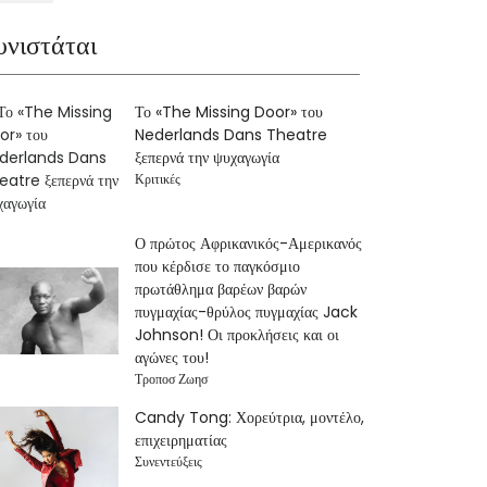
υνιστάται
Το «The Missing Door» του
Nederlands Dans Theatre
ξεπερνά την ψυχαγωγία
Κριτικές
Ο πρώτος Αφρικανικός-Αμερικανός
που κέρδισε το παγκόσμιο
πρωτάθλημα βαρέων βαρών
πυγμαχίας-θρύλος πυγμαχίας Jack
Johnson! Οι προκλήσεις και οι
αγώνες του!
Τροποσ Ζωησ
Candy Tong: Χορεύτρια, μοντέλο,
επιχειρηματίας
Συνεντεύξεις