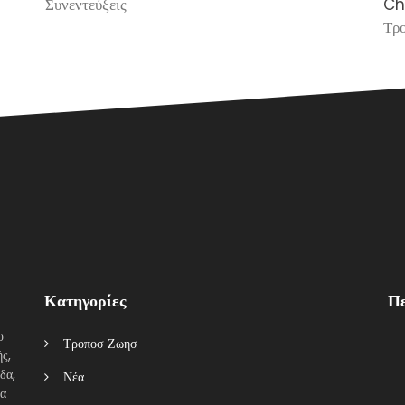
Συνεντεύξεις
Ch
Τρ
Κατηγορίες
Πε
υ
Τροποσ Ζωησ
ς,
δα,
Νέα
τα