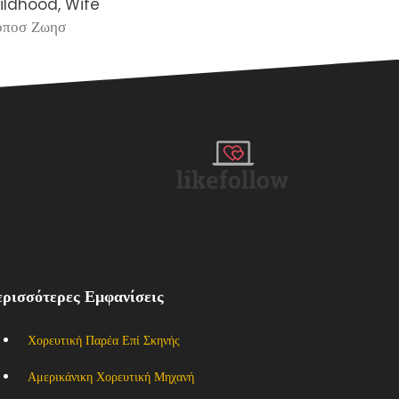
ildhood, Wife
Silence Proj
οποσ Ζωησ
Άρθρα
ρισσότερες Εμφανίσεις
Χορευτική Παρέα Επί Σκηνής
Αμερικάνικη Χορευτική Μηχανή