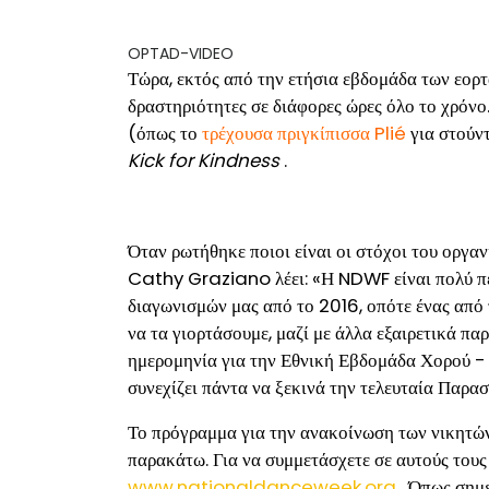
OPTAD-VIDEO
Τώρα, εκτός από την ετήσια εβδομάδα των εορ
δραστηριότητες σε διάφορες ώρες όλο το χρόν
(όπως το
τρέχουσα πριγκίπισσα Plié
για στούν
Kick for Kindness
.
Όταν ρωτήθηκε ποιοι είναι οι στόχοι του οργα
Cathy Graziano λέει: «Η NDWF είναι πολύ πε
διαγωνισμών μας από το 2016, οπότε ένας από 
να τα γιορτάσουμε, μαζί με άλλα εξαιρετικά π
ημερομηνία για την Εθνική Εβδομάδα Χορού 
συνεχίζει πάντα να ξεκινά την τελευταία Παρα
Το πρόγραμμα για την ανακοίνωση των νικητώ
παρακάτω. Για να συμμετάσχετε σε αυτούς τους
www.nationaldanceweek.org
. Όπως σημ