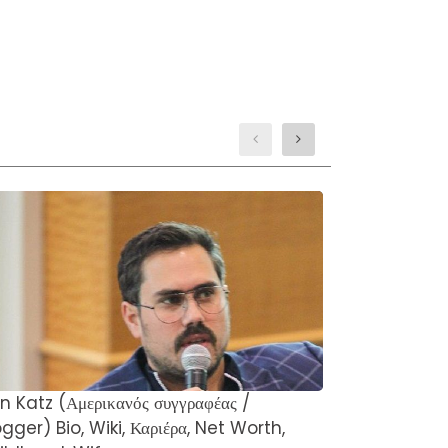
n Katz (Αμερικανός συγγραφέας /
Το Θέατρο Χο
gger) Bio, Wiki, Καριέρα, Net Worth,
Λίνκολν παρο