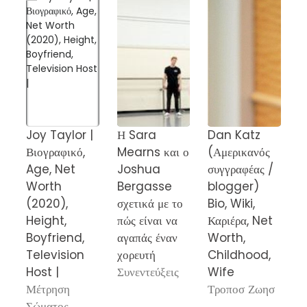
Joy Taylor |
Η Sara
Dan Katz
Τ
Βιογραφικό,
Mearns και ο
(Αμερικανός
Χ
Age, Net
Joshua
συγγραφέας /
κ
Worth
Bergasse
blogger)
τ
(2020),
σχετικά με το
Bio, Wiki,
π
Height,
πώς είναι να
Καριέρα, Net
ξ
Boyfriend,
αγαπάς έναν
Worth,
«
Television
χορευτή
Childhood,
S
Host |
Συνεντεύξεις
Wife
P
Μέτρηση
Τροποσ Ζωησ
Ά
Σώματος