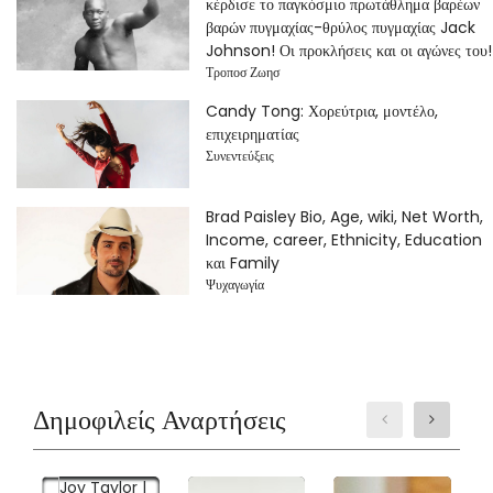
κέρδισε το παγκόσμιο πρωτάθλημα βαρέων
βαρών πυγμαχίας-θρύλος πυγμαχίας Jack
Johnson! Οι προκλήσεις και οι αγώνες του!
Τροποσ Ζωησ
Candy Tong: Χορεύτρια, μοντέλο,
επιχειρηματίας
Συνεντεύξεις
Brad Paisley Bio, Age, wiki, Net Worth,
Income, career, Ethnicity, Education
και Family
Ψυχαγωγία
Δημοφιλείς Αναρτήσεις