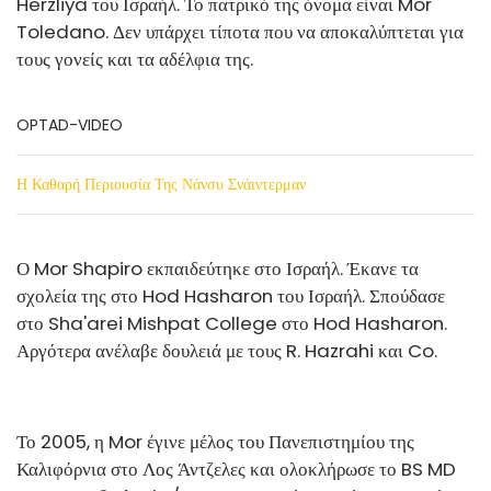
Herzliya του Ισραήλ. Το πατρικό της όνομα είναι Mor
Toledano. Δεν υπάρχει τίποτα που να αποκαλύπτεται για
τους γονείς και τα αδέλφια της.
OPTAD-VIDEO
Η Καθαρή Περιουσία Της Νάνσυ Σνάιντερμαν
Ο Mor Shapiro εκπαιδεύτηκε στο Ισραήλ. Έκανε τα
σχολεία της στο Hod Hasharon του Ισραήλ. Σπούδασε
στο Sha'arei Mishpat College στο Hod Hasharon.
Αργότερα ανέλαβε δουλειά με τους R. Hazrahi και Co.
Το 2005, η Mor έγινε μέλος του Πανεπιστημίου της
Καλιφόρνια στο Λος Άντζελες και ολοκλήρωσε το BS MD