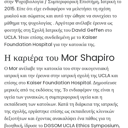
στην Ψυχοβιολογία / Συμπεριφορική Επιστήμη, Ιατρική το
2015. Είπε ότι είχε ενδιαφέρον να μελετήσει τη σχέση
μυαλού και σώματος και αυτό την ώθησε να συνεχίσει το
μάθημα της ψυχολογίας . Αργότερα ανέλαβε έρευνα ως
φοιτητής στη Σχολή Ιατρικής του David Geffen στο
UCLA. Ήταν επίσης συνδεδεμένη με το Kaiser
Foundation Hospital για την κατοικία της.
Η καριέρα του Mor Shapiro
Ο Mor ανέλαβε την κατοικία του στην οικογενειακή
ιατρική και την έρευνα στην ιατρική σχολή της UCLA και
επίσης στο Kaiser Foundation Hospital. Δημοσίευσε
μερικές από τις εκδόσεις της. Το ενδιαφέρον της είναι η
υγεία των γυναικών, η συμπεριφορική υγεία και η
εκπαίδευση των κατοίκων. Κατά τη διάρκεια της ιατρικής
της σχολής, εργάστηκε επίσης ως εκπαιδευτής κλινικών
δεξιοτήτων και έχοντας ανακαλύψει ένα πάθος για τη
βιοηθική, ίδρυσε το DGSOM UCLA Ethics Symposium,