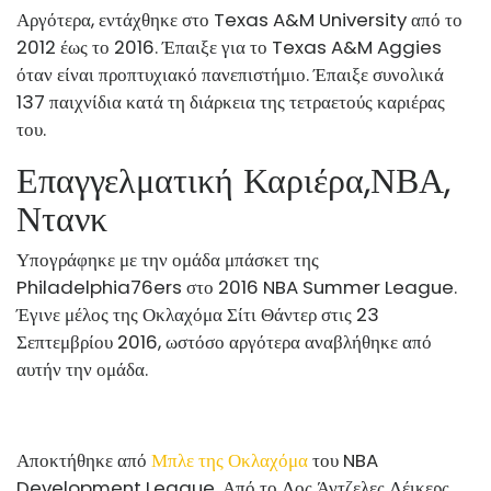
Αργότερα, εντάχθηκε στο Texas A&M University από το
2012 έως το 2016. Έπαιξε για το Texas A&M Aggies
όταν είναι προπτυχιακό πανεπιστήμιο. Έπαιξε συνολικά
137 παιχνίδια κατά τη διάρκεια της τετραετούς καριέρας
του.
Επαγγελματική Καριέρα,
ΝΒΑ,
Ντανκ
Υπογράφηκε με την ομάδα μπάσκετ της
Philadelphia76ers στο 2016 NBA Summer League.
Έγινε μέλος της Οκλαχόμα Σίτι Θάντερ στις 23
Σεπτεμβρίου 2016, ωστόσο αργότερα αναβλήθηκε από
αυτήν την ομάδα.
Αποκτήθηκε από
Μπλε της Οκλαχόμα
του NBA
Development League. Από το Λος Άντζελες Λέικερς