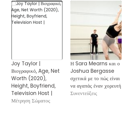
Joy Taylor |
Η Sara Mearns και ο
D
Βιογραφικό, Age, Net
Joshua Bergasse
σ
Worth (2020),
σχετικά με το πώς είναι
b
Height, Boyfriend,
να αγαπάς έναν χορευτή
Κ
Television Host |
Συνεντεύξεις
C
Μέτρηση Σώματος
Τ