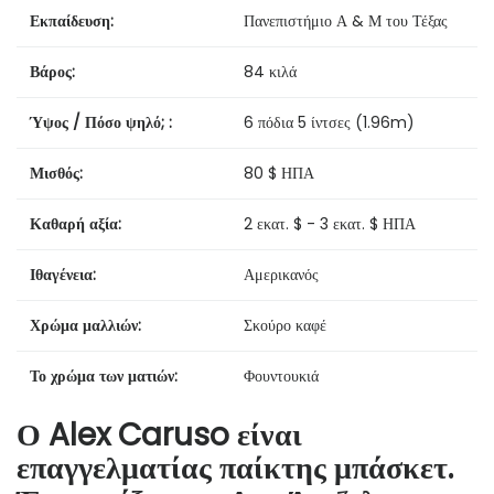
Εκπαίδευση:
Πανεπιστήμιο Α & Μ του Τέξας
Βάρος:
84 κιλά
Ύψος / Πόσο ψηλό; :
6 πόδια 5 ίντσες (1.96m)
Μισθός:
80 $ ΗΠΑ
Καθαρή αξία:
2 εκατ. $ - 3 εκατ. $ ΗΠΑ
Ιθαγένεια:
Αμερικανός
Χρώμα μαλλιών:
Σκούρο καφέ
Το χρώμα των ματιών:
Φουντουκιά
Ο Alex Caruso είναι
επαγγελματίας παίκτης μπάσκετ.