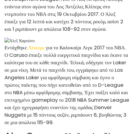
ενάντια στον αγώνα του Λος Άντζελες Κλίπερς στο
ντεμπούτο του ΝΒΑ στις 19 Οκτωβρίου 2017. Ο Άλεξ
έπαιξε για 12 λεπτά και κατέχει 2 πόντους ρεκόρ, ασίστ 2
και 1 ριμπάουντ με απώλεια 108-92 στον αγώνα.
Εντάχθηκε
Λέικερς
για το Καλοκαίρι Λιγκ 2017 του ΝΒΑ.
Ο Caruso έπαιξε πολλά ευεργετικά παιχνίδια και έκανε τα
καλύτερα του σε κάθε παιχνίδι. Τελικά, οδήγησε τον Laker
σε μια νίκη. Μετά το παιχνίδι του, εγγράφηκε από το Los
Angeles Laker για αμφίδρομη σύμβαση και έγινε ο
πρώτος παίκτης που πήγε κατευθείαν από το D-League
στο NBA μέσω αμφίδρομης σύμβασης. Έχει παίξει καλό και
επιτυχημένο gameplay το 2018 NBA Summer League
και έχει ηχογραφήσει εναντίον της ομάδας Denver
Nuggets με 15 πόντους σεζόν, ριμπάουντ 6, βοηθώντας 3
σε μια απώλεια 115-99.