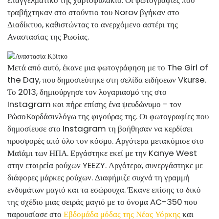
τραβήχτηκαν στο στούντιο του Norov βγήκαν στο
Διαδίκτυο, καθιστώντας το ανερχόμενο αστέρι της
Αναστασίας της Ρωσίας.
Μετά από αυτό, έκανε μια φωτογράφηση με το The Girl of
the Day, που δημοσιεύτηκε στη σελίδα ειδήσεων Vkurse.
Το 2013, δημιούργησε τον λογαριασμό της στο
Instagram και πήρε επίσης ένα ψευδώνυμο - τον
Ρώσο
Καρδάσιν
λόγω της φιγούρας της. Οι φωτογραφίες που
δημοσίευσε στο Instagram τη βοήθησαν να κερδίσει
προσφορές από όλο τον κόσμο. Αργότερα μετακόμισε στο
Μαϊάμι των ΗΠΑ. Εργάστηκε εκεί με την Kanye West
στην εταιρεία ρούχων YEEZY. Αργότερα, συνεργάστηκε με
διάφορες μάρκες ρούχων. Διαφήμιζε συχνά τη γραμμή
ενδυμάτων μαγιό και τα εσώρουχα. Έκανε επίσης το δικό
της σχέδιο μιας σειράς μαγιό με το όνομα AC-350 που
παρουσίασε στο
Εβδομάδα μόδας της Νέας Υόρκης
και