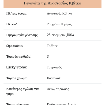
Γεγονότα της Αναστασίας Κβίτκο
Πλήρες όνομα:
Αναστασία Κβίτκο
Ηλικία:
25 χρόνια 11 μήνες
Ημερομηνία γέννησης:
25 Νοεμβρίου
,
1994
Ωροσκόπιο:
Τοξότης
Τυχερός αριθμός:
3
Lucky Stone:
Τουρκουάζ
Τυχερό χρώμα:
Πορτοκάλι
Καλύτερος αγώνας για
Λέων, Υδροχόος
γάμο:
Τόπος γέννησης:
Καλίνινγκραντ, Ρωσία