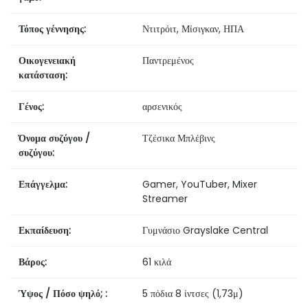
Τόπος γέννησης:
Ντιτρόιτ, Μίσιγκαν, ΗΠΑ
Οικογενειακή
Παντρεμένος
κατάσταση:
Γένος:
αρσενικός
Όνομα συζύγου /
Τζέσικα Μπλέβινς
συζύγου:
Επάγγελμα:
Gamer, YouTuber, Mixer
Streamer
Εκπαίδευση:
Γυμνάσιο Grayslake Central
Βάρος:
61 κιλά
Ύψος / Πόσο ψηλό; :
5 πόδια 8 ίντσες (1,73μ)