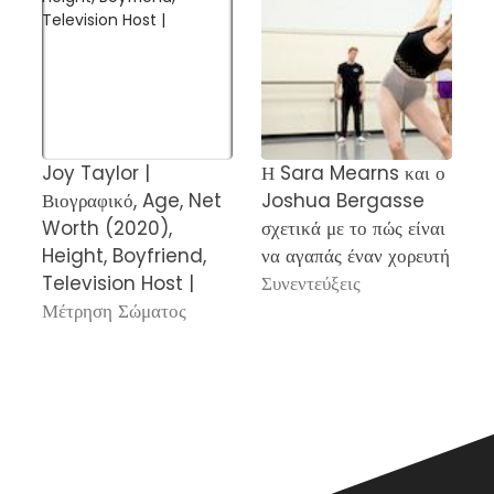
Joy Taylor |
Η Sara Mearns και ο
D
Βιογραφικό, Age, Net
Joshua Bergasse
σ
Worth (2020),
σχετικά με το πώς είναι
b
Height, Boyfriend,
να αγαπάς έναν χορευτή
Κ
Television Host |
Συνεντεύξεις
C
Μέτρηση Σώματος
Τ