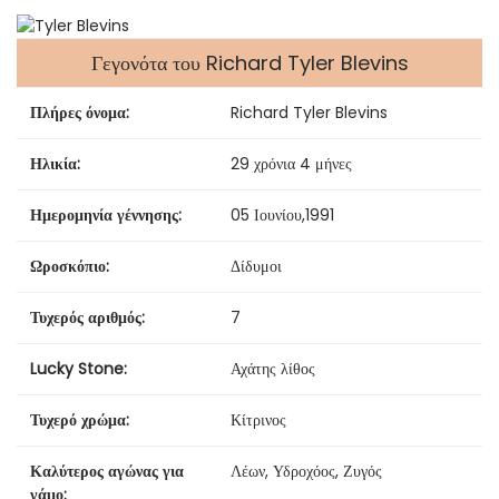
Γεγονότα του Richard Tyler Blevins
Πλήρες όνομα:
Richard Tyler Blevins
Ηλικία:
29 χρόνια 4 μήνες
Ημερομηνία γέννησης:
05 Ιουνίου
,
1991
Ωροσκόπιο:
Δίδυμοι
Τυχερός αριθμός:
7
Lucky Stone:
Αχάτης λίθος
Τυχερό χρώμα:
Κίτρινος
Καλύτερος αγώνας για
Λέων, Υδροχόος, Ζυγός
γάμο: