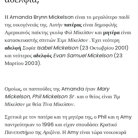
Η Amanda Brynn Mickelson είναι το μεγαλύτερο παιδί
της οικογένειάς της. Αυτήν
πατέρας
είναι δημοφιλής
Αμερικανός παίκτης γκολφ
Φιλ Μίκελσον
και
μητέρα
είναι
κατασκευαστής σπιτιών
Έιμι Μίκελσον
. Έχει νεότερη
αδελφή
Σοφία Isabel Mickelson
(23 Οκτωβρίου 2001)
και νεότερος
αδελφός
Evan Samuel Mickelson
(23
Μαρτίου 2003).
Ομοίως, οι παππούδες της Amanda ήταν
Mary
Mickelson, Phil Mickelson Sr
. και ο θείος είναι
Τιμ
Μίκελσον
με θεία
Τίνα Μίκελσον.
Σχετικά με τον πατέρα και τη μητέρα της, ο Phil και η Amy
παντρεύτηκαν το 1996 και είχαν σπουδάσει
Κρατικό
Πανεπιστήμιο της Αριζόνα.
Η Amy είναι τώρα νοικοκυρά