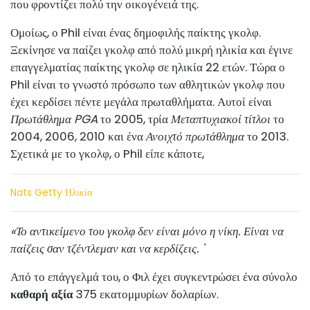
που φροντίζει πολύ την οικογένειά της.
Ομοίως, ο Phil είναι ένας δημοφιλής παίκτης γκολφ.
Ξεκίνησε να παίζει γκολφ από πολύ μικρή ηλικία και έγινε
επαγγελματίας παίκτης γκολφ σε ηλικία 22 ετών. Τώρα ο
Phil είναι το γνωστό πρόσωπο των αθλητικών γκολφ που
έχει κερδίσει πέντε μεγάλα πρωταθλήματα. Αυτοί είναι
Πρωτάθλημα PGA
το 2005, τρία
Μεταπτυχιακοί τίτλοι
το
2004, 2006, 2010 και ένα
Ανοιχτό πρωτάθλημα
το 2013.
Σχετικά με το γκολφ, ο Phil είπε κάποτε,
Nats Getty Ηλικία
«Το αντικείμενο του γκολφ δεν είναι μόνο η νίκη. Είναι να
παίζεις σαν τζέντλεμαν και να κερδίζεις. '
Από το επάγγελμά του, ο Φιλ έχει συγκεντρώσει ένα σύνολο
καθαρή αξία
375 εκατομμυρίων δολαρίων.