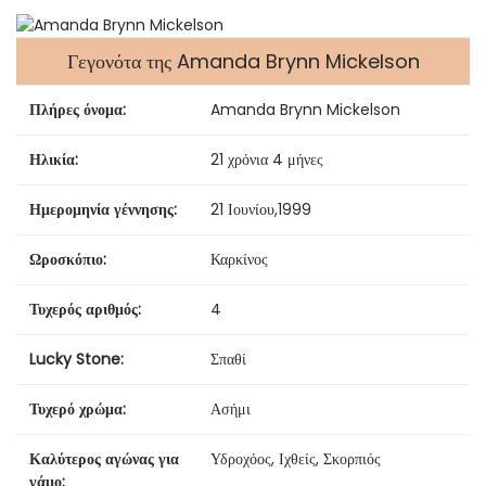
Γεγονότα της Amanda Brynn Mickelson
Πλήρες όνομα:
Amanda Brynn Mickelson
Ηλικία:
21 χρόνια 4 μήνες
Ημερομηνία γέννησης:
21 Ιουνίου
,
1999
Ωροσκόπιο:
Καρκίνος
Τυχερός αριθμός:
4
Lucky Stone:
Σπαθί
Τυχερό χρώμα:
Ασήμι
Καλύτερος αγώνας για
Υδροχόος, Ιχθείς, Σκορπιός
γάμο: