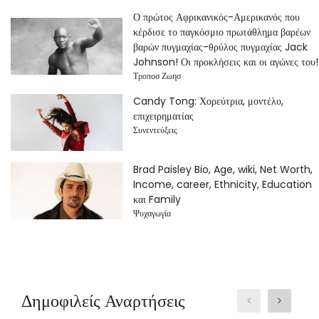
Ο πρώτος Αφρικανικός-Αμερικανός που
κέρδισε το παγκόσμιο πρωτάθλημα βαρέων
βαρών πυγμαχίας-θρύλος πυγμαχίας Jack
Johnson! Οι προκλήσεις και οι αγώνες του!
Τροποσ Ζωησ
Candy Tong: Χορεύτρια, μοντέλο,
επιχειρηματίας
Συνεντεύξεις
Brad Paisley Bio, Age, wiki, Net Worth,
Income, career, Ethnicity, Education
και Family
Ψυχαγωγία
Δημοφιλείς Αναρτήσεις