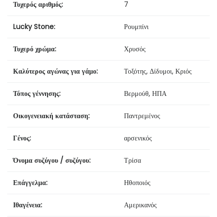
Τυχερός αριθμός:
7
Lucky Stone:
Ρουμπίνι
Τυχερό χρώμα:
Χρυσός
Καλύτερος αγώνας για γάμο:
Τοξότης, Δίδυμοι, Κριός
Τόπος γέννησης:
Βερμούθ, ΗΠΑ
Οικογενειακή κατάσταση:
Παντρεμένος
Γένος:
αρσενικός
Όνομα συζύγου / συζύγου:
Τρίσα
Επάγγελμα:
Ηθοποιός
Ιθαγένεια:
Αμερικανός