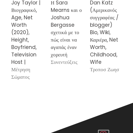
Joy Taylor |
Η Sara
Dan Katz
Τ
Βιογραφικό,
Mearns και ο
(Αμερικανός
Χ
Age, Net
Joshua
συγγραφέας /
κ
Worth
Bergasse
blogger)
τ
(2020),
σχετικά με το
Bio, Wiki,
π
Height,
πώς είναι να
Καριέρα, Net
ξ
Boyfriend,
αγαπάς έναν
Worth,
«
Television
χορευτή
Childhood,
S
Host |
Συνεντεύξεις
Wife
P
Μέτρηση
Τροποσ Ζωησ
Ά
Σώματος