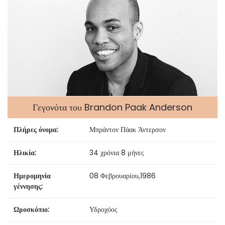
Γεγονότα του Brandon Paak Anderson
Πλήρες όνομα:
Μπράντον Πάακ Άντερσον
Ηλικία:
34 χρόνια 8 μήνες
Ημερομηνία
08 Φεβρουαρίου
,
1986
γέννησης:
Ωροσκόπιο:
Υδροχόος