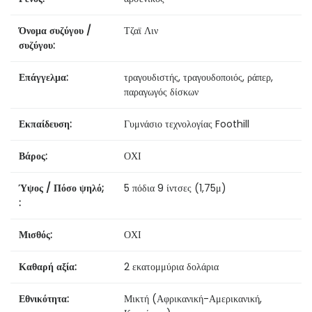
Όνομα συζύγου /
Τζαϊ Λιν
συζύγου:
Επάγγελμα:
τραγουδιστής, τραγουδοποιός, ράπερ,
παραγωγός δίσκων
Εκπαίδευση:
Γυμνάσιο τεχνολογίας Foothill
Βάρος:
ΟΧΙ
Ύψος / Πόσο ψηλό;
5 πόδια 9 ίντσες (1,75μ)
:
Μισθός:
ΟΧΙ
Καθαρή αξία:
2 εκατομμύρια δολάρια
Εθνικότητα:
Μικτή (Αφρικανική-Αμερικανική,