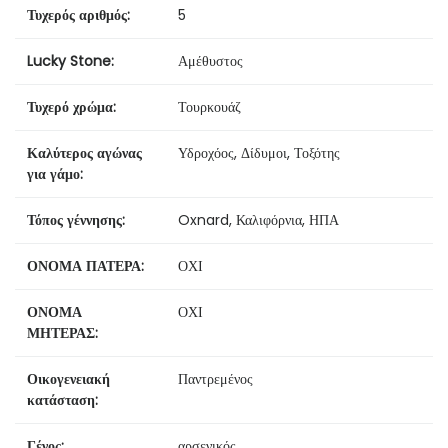
Τυχερός αριθμός:
5
Lucky Stone:
Αμέθυστος
Τυχερό χρώμα:
Τουρκουάζ
Καλύτερος αγώνας
Υδροχόος, Δίδυμοι, Τοξότης
για γάμο:
Τόπος γέννησης:
Oxnard, Καλιφόρνια, ΗΠΑ
ΟΝΟΜΑ ΠΑΤΕΡΑ:
ΟΧΙ
ΟΝΟΜΑ
ΟΧΙ
ΜΗΤΕΡΑΣ:
Οικογενειακή
Παντρεμένος
κατάσταση:
Γένος:
αρσενικός