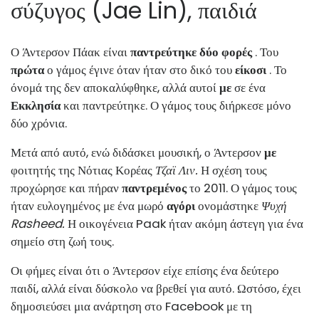
σύζυγος (Jae Lin), παιδιά
Ο Άντερσον Πάακ είναι
παντρεύτηκε δύο φορές
. Του
πρώτα
ο γάμος έγινε όταν ήταν στο δικό του
είκοσι
. Το
όνομά της δεν αποκαλύφθηκε, αλλά αυτοί
με
σε ένα
Εκκλησία
και παντρεύτηκε. Ο γάμος τους διήρκεσε μόνο
δύο χρόνια.
Μετά από αυτό, ενώ διδάσκει μουσική, ο Άντερσον
με
φοιτητής της Νότιας Κορέας
Τζαϊ Λιν.
Η σχέση τους
προχώρησε και πήραν
παντρεμένος
το 2011. Ο γάμος τους
ήταν ευλογημένος με ένα μωρό
αγόρι
ονομάστηκε
Ψυχή
Rasheed.
Η οικογένεια Paak ήταν ακόμη άστεγη για ένα
σημείο στη ζωή τους.
Οι φήμες είναι ότι ο Άντερσον είχε επίσης ένα δεύτερο
παιδί, αλλά είναι δύσκολο να βρεθεί για αυτό. Ωστόσο, έχει
δημοσιεύσει μια ανάρτηση στο Facebook με τη