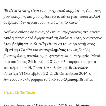
'Το Drumming είναι ένα πραγματικό κομμάτι της ζωντανής
μου εκπομπής και μου αρέσει να το κάνω γιατί τόσοι πολλοί
άνθρωποι δεν περιμένουν να πάω να το κάνω.'
Δούλευε επίσης σε ένα αγρόκτημα μαριχουάνας στη Σάντα
Μπάρμπαρα, αλλά άφησε αυτή τη δουλειά. Τότε, ο Άντερσον
ήταν
βοήθησα
με
Shafiq Husayn
του συγκροτήματος
Hip-Hop
Σα-Ρα
και
απασχολημένος
τον ως
βοηθός,
βιντεογράφος, συντάκτης, συγγραφέας και παραγωγός
. Μετά
από αυτό, στις 26 Ιουνίου 2012, κυκλοφόρησε το πρώτο
του άλμπουμ-
Ή. Τόμος 1.
Ακολούθησε
Το Lovejoy
συνεχίζει
31 Οκτωβρίου 2012. 28 Οκτωβρίου 2014, ο
Άντερσον κυκλοφόρησε το δικό του
άλμπουμ
Βενετία.
Σήκωσε Με Την Ταινία
Στη συνέχεια, στις 15 Ιανουαρίου 2016, του
άλμπουμ
Ο