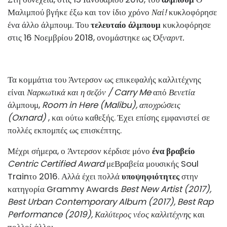
Μαλιμπού βγήκε έξω και τον ίδιο χρόνο
Ναί!
κυκλοφόρησε
ένα άλλο άλμπουμ. Του
τελευταίο άλμπουμ
κυκλοφόρησε
στις 16 Νοεμβρίου 2018, ονομάστηκε ως
Όξναρντ.
Τα κομμάτια του Άντερσον ως επικεφαλής καλλιτέχνης
είναι
Ναρκωτικά και η σεζόν / Carry Me
από
Βενετία
άλμπουμ,
Room in Here (Malibu), αποχρώσεις
(Oxnard)
, και ούτω καθεξής. Έχει επίσης εμφανιστεί σε
πολλές εκπομπές ως επισκέπτης.
Μέχρι σήμερα, ο Άντερσον κέρδισε μόνο
ένα βραβείο
Centric Certified Award
με
Βραβεία μουσικής Soul
Train
το 2016. Αλλά έχει πολλά
υποψηφιότητες
στην
κατηγορία Grammy Awards
Best New Artist (2017),
Best Urban Contemporary Album (2017), Best Rap
Performance (2019), Καλύτερος νέος καλλιτέχνης
και
πολλοί άλλοι.