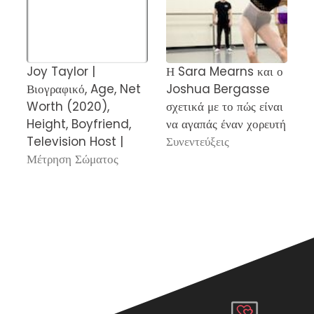
Joy Taylor |
Η Sara Mearns και ο
D
Βιογραφικό, Age, Net
Joshua Bergasse
σ
Worth (2020),
σχετικά με το πώς είναι
b
Height, Boyfriend,
να αγαπάς έναν χορευτή
Κ
Television Host |
Συνεντεύξεις
C
Μέτρηση Σώματος
Τ