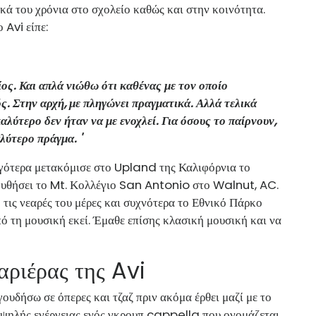
ικά του χρόνια στο σχολείο καθώς και στην κοινότητα.
 Avi είπε:
ος. Και απλά νιώθω ότι καθένας με τον οποίο
ός. Στην αρχή, με πληγώνει πραγματικά. Αλλά τελικά
αλύτερο δεν ήταν να με ενοχλεί. Για όσους το παίρνουν,
αλύτερο πράγμα. '
γότερα μετακόμισε στο Upland της Καλιφόρνια το
λουθήσει το Mt. Κολλέγιο San Antonio στο Walnut, AC.
 τις νεαρές του μέρες και συχνότερα το Εθνικό Πάρκο
ό τη μουσική εκεί. Έμαθε επίσης κλασική μουσική και να
αριέρας της Avi
ουδήσω σε όπερες και τζαζ πριν ακόμα έρθει μαζί με το
υψηλής ενέργειας ενός γκρουπ cappella που ονομάζεται