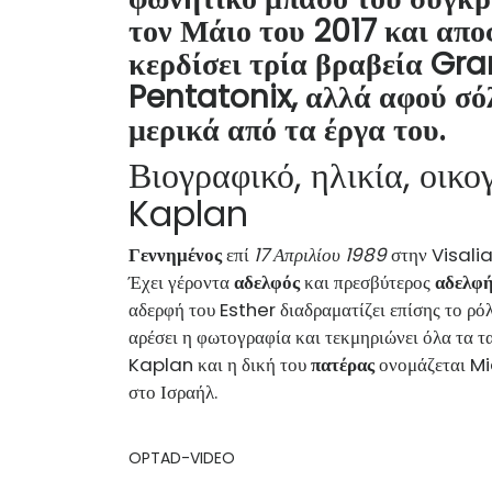
τον Μάιο του 2017 και αποφ
κερδίσει τρία βραβεία Gr
Pentatonix, αλλά αφού σό
μερικά από τα έργα του.
Βιογραφικό, ηλικία, οικο
Kaplan
Γεννημένος
επί
17 Απριλίου 1989
στην Visalia
Έχει γέροντα
αδελφός
και πρεσβύτερος
αδελφ
αδερφή του Esther διαδραματίζει επίσης το ρόλ
αρέσει η φωτογραφία και τεκμηριώνει όλα τα τ
Kaplan και η δική του
πατέρας
ονομάζεται Mi
στο Ισραήλ.
OPTAD-VIDEO