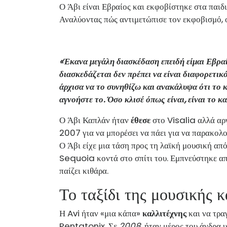
Ο Άβι είναι Εβραίος και εκφοβίστηκε στα παιδ
Αναλύοντας πώς αντιμετώπισε τον εκφοβισμό, ο
«Έκανα μεγάλη διασκέδαση επειδή είμαι Εβραί
διασκεδάζεται δεν πρέπει να είναι διαφορετικ
άρχισα να το συνηθίζω και ανακάλυψα ότι το κ
αγνοήστε το. Όσο κλισέ όπως είναι, είναι το κ
Ο Άβι Καπλάν ήταν
έθεσε
στο Visalia αλλά αρ
2007 για να μπορέσει να πάει για να παρακο
Ο Άβι είχε μια τάση προς τη λαϊκή μουσική από
Sequoia κοντά στο σπίτι του. Εμπνεύστηκε απ
παίζει κιθάρα.
Το ταξίδι της μουσικής κ
Η Avi ήταν «μια κάπα»
καλλιτέχνης
και να τραγ
Pentatonix. Σε
2008,
ήταν μέρος του άνδρα 