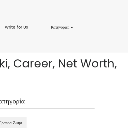
Write
Κατηγορίες
Write for Us
Κατηγορίες
for
Us
i, Career, Net Worth,
ατηγορία
Τροποσ Ζωησ