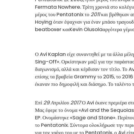
Fermata Nowhere. Τρίτη χρονιά στο κολέγιο,
μέρος του Pentatonix το
2011
και βρέθηκαν α
Hoying όταν έψαχναν για έναν μπάσο τραγουδισ
beatboxer και
Kevin Olusola
αργότερα γέμισ
Ο Avi Kaplan είχε συναντηθεί με τα άλλα μέλη 
Sing-Off». Ορκίστηκαν μαζί για την παράστασ
διαγωνισμό, αλλά και κέρδισαν τον τίτλο. Το A
επίσης τα βραβεία Grammy το 2015, το 2016 κ
έκαναν πιο δημοφιλή και διάσημο. Το ταλέντο
Επί
29 Απριλίου 2017
Ο Avi έκανε πρεμιέρα στ
Μας έφερε το όνομα «Avi and the Sequoias».
EP. Ονομάστηκε «Sage and Stone». Περίπου τ
το Pentatonix. Σύντομα ολοκλήρωσε την περιο
για τον χρόνο του με το Pentatonix, ο Avi είπε