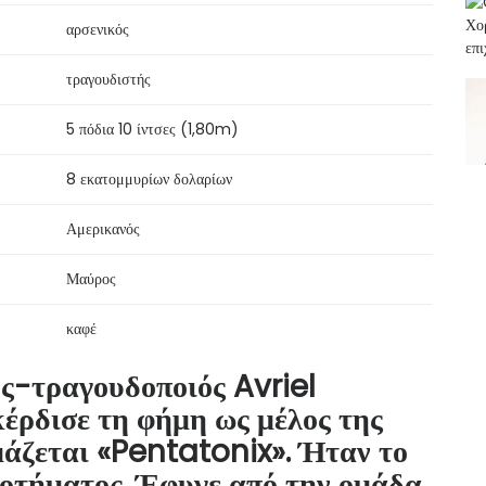
αρσενικός
τραγουδιστής
5 πόδια 10 ίντσες (1,80m)
8 εκατομμυρίων δολαρίων
Αμερικανός
Μαύρος
καφέ
ς-τραγουδοποιός Avriel
ρδισε τη φήμη ως μέλος της
άζεται «Pentatonix». Ήταν το
οτήματος. Έφυγε από την ομάδα