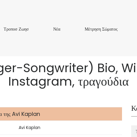
Τροποσ
Νέα
Μέτρηση
Τροποσ Ζωησ
Νέα
Μέτρηση Σώματος
Ζωησ
Σώματος
ger-Songwriter) Bio, Wik
Instagram, τραγούδια
Κ
α της Avi Kaplan
Avi Kaplan