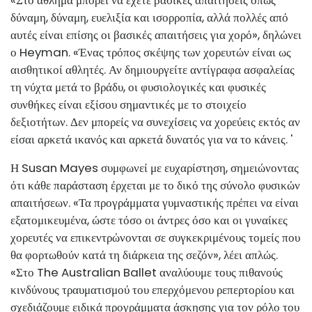
«Στο άθλημα μπορεί να έχετε βασικές απαιτήσεις όπως
δύναμη, δύναμη, ευελιξία και ισορροπία, αλλά πολλές από
αυτές είναι επίσης οι βασικές απαιτήσεις για χορό», δηλώνει
ο Heyman. «Ένας τρόπος σκέψης των χορευτών είναι ως
αισθητικοί αθλητές. Αν δημιουργείτε αντίγραφα ασφαλείας
τη νύχτα μετά το βράδυ, οι φυσιολογικές και φυσικές
συνθήκες είναι εξίσου σημαντικές με το στοιχείο
δεξιοτήτων. Δεν μπορείς να συνεχίσεις να χορεύεις εκτός αν
είσαι αρκετά ικανός και αρκετά δυνατός για να το κάνεις. '
Η Susan Mayes συμφωνεί με ευχαρίστηση, σημειώνοντας
ότι κάθε παράσταση έρχεται με το δικό της σύνολο φυσικών
απαιτήσεων. «Τα προγράμματα γυμναστικής πρέπει να είναι
εξατομικευμένα, ώστε τόσο οι άντρες όσο και οι γυναίκες
χορευτές να επικεντρώνονται σε συγκεκριμένους τομείς που
θα φορτωθούν κατά τη διάρκεια της σεζόν», λέει απλώς.
«Στο The Australian Ballet αναλύουμε τους πιθανούς
κινδύνους τραυματισμού του επερχόμενου ρεπερτορίου και
σχεδιάζουμε ειδικά προγράμματα άσκησης για τον ρόλο του