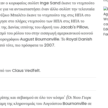
ταν ο κορυφαίος σολίστ Inge Sand έκανε το ντεμπούτο
 για να αντικαταστήσει έναν άλλο σολίστ την τελευταία
νέζικο Μπαλέτο έκανε το ντεμπούτο της στις ΗΠΑ στο
ήγησε στο πλήρες ντεμπούτο των ΗΠΑ στις ΗΠΑ το
ς της Δανίας ιππότης του ιδρυτή του Jacob's Pillow,
ασμό του ρόλου του στην εισαγωγή αμερικανικού κοινού
υ χορογράφου August Bournonville. Το Royal Danish
από τότε, πιο πρόσφατα το 2007.
από τον Claus Vedfelt.
αγάπης και σεβασμού σε όλο τον κόσμο'
(Οι Νιου Γιορκ
ναμη της κληρονομιάς του Αυγούστου Bournonville σε