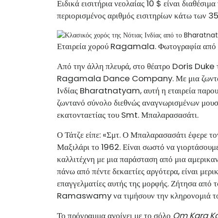
Ειδικά εισιτήρια νεολαίας 10 $ είναι διαθέσιμα
περιορισμένος αριθμός εισιτηρίων κάτω των 35 
Εταιρεία χορού Ragamala. Φωτογραφία από 
Από την άλλη πλευρά, στο θέατρο Doris Duke τ
Ragamala Dance Company. Με μια ζωντανή,
Ινδίας Bharatnatyam, αυτή η εταιρεία παρου
ζωντανό σύνολο διεθνώς αναγνωρισμένων μουσι
εκατονταετίας του Smt. Μπαλαρασασάτι.
Ο Τάτζε είπε: «Σμτ. Ο Μπαλαρασασάτι έφερε τ
Μαξιλάρι το 1962. Είναι σωστό να γιορτάσουμε
καλλιτέχνη με μια παράσταση από μια αμερικανι
πάνω από πέντε δεκαετίες αργότερα, είναι μερικ
επαγγελματίες αυτής της μορφής. Ζήτησα από
Ramaswamy να τιμήσουν την κληρονομιά του 
Το πρόγραμμα ανοίγει με το σόλο
Om Kara Kar