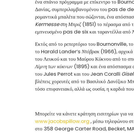
ένα σπάνιο πρόγραμμα με επίκεντρο το Bourno
Δανίας, συμπεριλαμβανομένου του pas de d
ρομαντικά μπαλέτα που σώζονται, ένα απόσπα
Kermesse στη Μπριζ
(1851) το πέρασμα από 
εμπνευσμένο pas de six και ταραντέλλα από
Εκτός από το ρεπερτόριο του Bournonville, τ
το Harald Lander’s
Ντόβρακ
(1966), αρχικά 
του Λευκού και του Μαύρου Κύκνου από το σπ
Λίμνη των κύκνων
(1895) και ένα απόσπασμα α
του Jules Perrot και του Jean Coralli
Gisel
βλέπεις χορευτές από το Βασιλικό Δανέζικο Μπα
τόσο επιφανειακό, αλλά ως ουσία, η καρδιά που 
Μπορείτε να κάνετε κράτηση εισιτηρίων για ν
www.jacobspillow.org
, μέσω τηλεφώνου σ
στο 358 George Carter Road, Becket, MA, 0