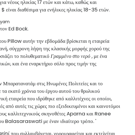
 για νέους ηλικίας 17 ετών και κάτω, καθώς και
$ είναι διαθέσιμα για ενήλικες ηλικίας 18-35 ετών.
τον Ed Bock.
ου Pillow αυτήν την εβδομάδα βρίσκεται η εταιρεία
 σύγχρονη λήψη της κλασικής μορφής χορού της
σιάζει το πολυθεματικό
Γραμμένο στο νερό
, με ένα
κών, και ένα εναρκτήριο σόλο προς τιμήν της
ον Μπαρατανατάμ στις Ηνωμένες Πολιτείες και το
 τα εκατό χρόνια του έργου αυτού του θρυλικού
κή εταιρεία που ιδρύθηκε από καλλιτέχνες οι οποίοι,
ές από αυτές τις χώρες πιο εξειδικευμένοι και καινοτόμοι
 τους καλλιτεχνικούς σκηνοθέτες Aparna και Ranee
Balasaraswati με έναν ιδιαίτερο τρόπο. '
ini,
που συλλαμβάνεται, χορογραφείται και εκτελείται