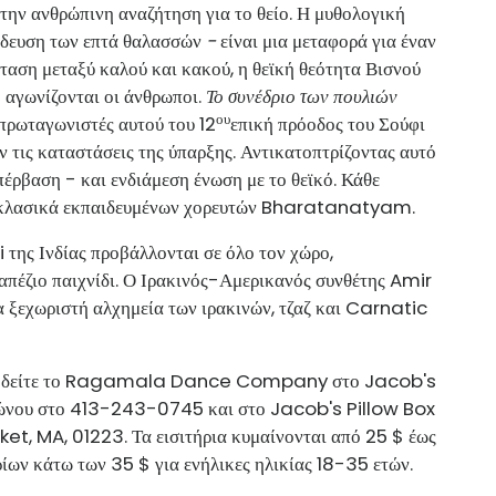
 την ανθρώπινη αναζήτηση για το θείο. Η μυθολογική
δευση των επτά θαλασσών
-
είναι μια μεταφορά για έναν
ταση μεταξύ καλού και κακού, η θεϊκή θεότητα Βισνού
ο αγωνίζονται οι άνθρωποι.
Το συνέδριο των πουλιών
ου
 πρωταγωνιστές αυτού του 12
επική πρόοδος του Σούφι
ν τις καταστάσεις της ύπαρξης. Αντικατοπτρίζοντας αυτό
υπέρβαση - και ενδιάμεση ένωση με το θεϊκό. Κάθε
ο κλασικά εκπαιδευμένων χορευτών Bharatanatyam.
της Ινδίας προβάλλονται σε όλο τον χώρο,
απέζιο παιχνίδι. Ο Ιρακινός-Αμερικανός συνθέτης Amir
α ξεχωριστή αλχημεία των ιρακινών, τζαζ και Carnatic
α να δείτε το Ragamala Dance Company στο Jacob's
φώνου στο 413-243-0745 και στο Jacob's Pillow Box
, MA, 01223. Τα εισιτήρια κυμαίνονται από 25 $ έως
ρίων κάτω των 35 $ για ενήλικες ηλικίας 18-35 ετών.