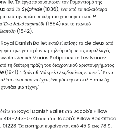
nville. Τα έργα παρουσιάζουν τον Ρομαντισμό της
eux από
Το Sylphide
(1836), ένα από τα παλαιότερα
σμα από την πρώτη πράξη του χιουμοριστικού
Η
το
Ένα λαϊκό παραμύθι
(1854) και το ιταλικό
Νεάπολη
(1842).
ο Royal Danish Ballet εκτελεί επίσης το de deux από
γυρίστηκε για τη δανική τηλεόραση με τις παραλλαγές
ουδαίο κλασικό Marius Petipa και το Lev Ivanov
πό τη δεύτερη πράξη του διαχρονικού αριστουργήματος
le
(1841). Τζούντιθ Μάκρελ
Ο κηδεμόνας
επαινεί, 'Το να
λέτο είναι σαν να έχεις ένα μάστερ σε στιλ - στυλ όχι
χτυπάει μια τέχνη.'
α δείτε το Royal Danish Ballet στο Jacob's Pillow
το 413-243-0745 και στο Jacob's Pillow Box Office
1223. Τα εισιτήρια κυμαίνονται από 45 $ έως 78 $.