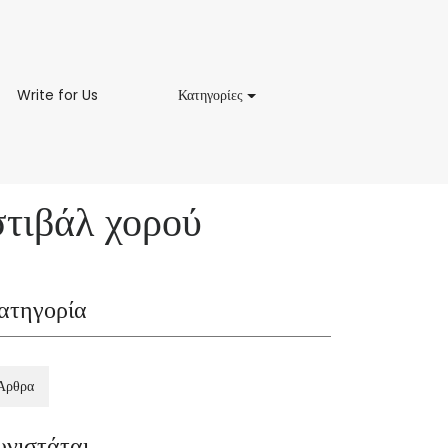
Write
Κατηγορίες
Write for Us
Κατηγορίες
for
Us
στιβάλ χορού
ατηγορία
Άρθρα
υνιστάται