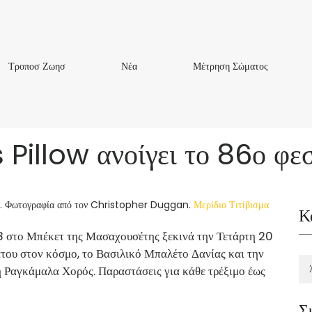
Τροποσ
Νέα
Μέτρηση
Τροποσ Ζωησ
Νέα
Μέτρηση Σώματος
Ζωησ
Σώματος
Pillow ανοίγει το 86ο φε
. Φωτογραφία από τον Christopher Duggan.
Μερίδιο
Τιτίβισμα
Κ
 στο Μπέκετ της Μασαχουσέτης ξεκινά την Τετάρτη 20
λέτου στον κόσμο, το Βασιλικό Μπαλέτο Δανίας και την
τη Ραγκάμαλα Χορός. Παραστάσεις για κάθε τρέξιμο έως
Σ