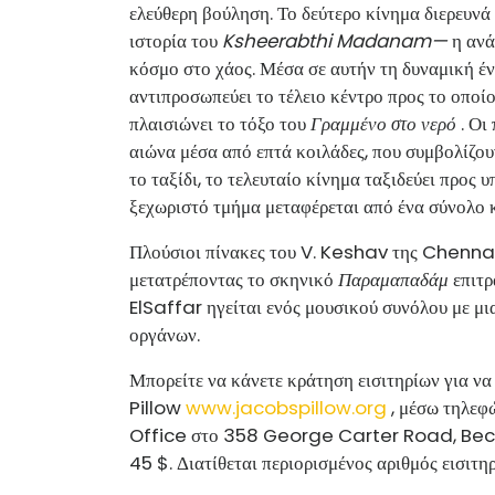
ελεύθερη βούληση. Το δεύτερο κίνημα διερευνά
ιστορία του
Ksheerabthi Madanam—
η ανά
κόσμο στο χάος. Μέσα σε αυτήν τη δυναμική έν
αντιπροσωπεύει το τέλειο κέντρο προς το οποί
πλαισιώνει το τόξο του
Γραμμένο στο νερό
. Οι
αιώνα μέσα από επτά κοιλάδες, που συμβολίζου
το ταξίδι, το τελευταίο κίνημα ταξιδεύει προς 
ξεχωριστό τμήμα μεταφέρεται από ένα σύνολ
Πλούσιοι πίνακες του V. Keshav της Chennai 
μετατρέποντας το σκηνικό
Παραμαπαδάμ
επιτρ
ElSaffar ηγείται ενός μουσικού συνόλου με μι
οργάνων.
Μπορείτε να κάνετε κράτηση εισιτηρίων γι
Pillow
www.jacobspillow.org
, μέσω τηλε
Office στο 358 George Carter Road, Becket
45 $. Διατίθεται περιορισμένος αριθμός εισιτη