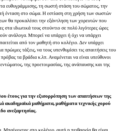
ατα ευθυγράμμισης, τη σωστή στάση του σώματος, την
ττή ένταση στο σώμα. Η εστίαση στη χρήση των σωστών
εων θα προκαλέσει την εξάντληση των χορευτών που
 στα ιδιωτικά τους στούντιο σε πολύ λιγότερες ώρες
θούν ανάλογα. Μπορεί να υπάρχει ή όχι να υπάρχει
παιτείται από τον μαθητή στο κολέγιο. Δεν υπάρχει
α πρώιμες τάξεις, να τους υπενθυμίσει τις απαιτήσεις του
 πρόβας τα βράδια κ.λπ. Αναμένεται να είναι υπεύθυνοι
τεντώματος, της προετοιμασίας, της ανάπαυσης και της
λου έτους για την εξισορρόπηση των απαιτήσεων της
ικά ακαδημαϊκά μαθήματα, μαθήματα τεχνικής χορού
εδο ανεξαρτησίας.
αι. Μπαίνοντας στο κολέγιο, αυτή η πειθαρχία θα είναι