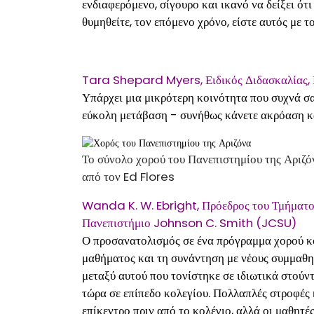
ενδιαφερόμενο, σίγουρο και ικανό να δείξει ότ
θυμηθείτε, τον επόμενο χρόνο, είστε αυτός με τ
Tara Shepard Myers, Ειδικός Διδασκαλίας,
Υπάρχει μια μικρότερη κοινότητα που συχνά σ
εύκολη μετάβαση - συνήθως κάνετε ακρόαση κ
Το σύνολο χορού του Πανεπιστημίου της Αριζ
από τον Ed Flores
Wanda K. W. Ebright, Πρόεδρος του Τμήματο
Πανεπιστήμιο Johnson C. Smith (JCSU)
Ο προσανατολισμός σε ένα πρόγραμμα χορού κο
μαθήματος και τη συνάντηση με νέους συμμαθη
μεταξύ αυτού που τονίστηκε σε ιδιωτικά στούν
τώρα σε επίπεδο κολεγίου. Πολλαπλές στροφές κ
επίκεντρο πριν από το κολέγιο, αλλά οι μαθητέ