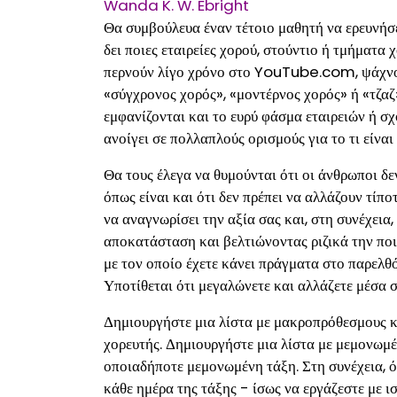
Wanda K. W. Ebright
Θα συμβούλευα έναν τέτοιο μαθητή να ερευνήσε
δει ποιες εταιρείες χορού, στούντιο ή τμήματα
περνούν λίγο χρόνο στο
YouTube.com
, ψάχν
«σύγχρονος χορός», «μοντέρνος χορός» ή «τζαζ
εμφανίζονται και το ευρύ φάσμα εταιρειών ή σχ
ανοίγει σε πολλαπλούς ορισμούς για το τι είναι
Θα τους έλεγα να θυμούνται ότι οι άνθρωποι δεν
όπως είναι και ότι δεν πρέπει να αλλάζουν τίπ
να αναγνωρίσει την αξία σας και, στη συνέχεια
αποκατάσταση και βελτιώνοντας ριζικά την ποι
με τον οποίο έχετε κάνει πράγματα στο παρελθό
Υποτίθεται ότι μεγαλώνετε και αλλάζετε μέσα σ
Δημιουργήστε μια λίστα με μακροπρόθεσμους κ
χορευτής. Δημιουργήστε μια λίστα με μεμονωμέ
οποιαδήποτε μεμονωμένη τάξη. Στη συνέχεια, ό
κάθε ημέρα της τάξης - ίσως να εργάζεστε με ι