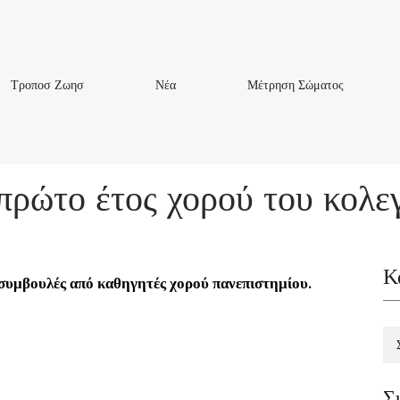
Τροποσ
Νέα
Μέτρηση
Τροποσ Ζωησ
Νέα
Μέτρηση Σώματος
Ζωησ
Σώματος
πρώτο έτος χορού του κολε
Κ
 συμβουλές από καθηγητές χορού πανεπιστημίου.
Σ