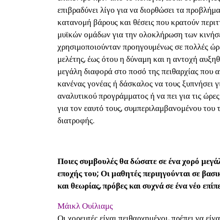
επιβραδύνει λίγο για να διορθώσει τα προβλήμ
κατανομή βάρους και θέσεις που κρατούν περι
μυϊκών ομάδων για την ολοκλήρωση των κινήσ
χρησιμοποιούνταν προηγουμένως σε πολλές ώρες
μελέτης, έως ότου η δύναμη και η αντοχή αυξη
μεγάλη διαφορά στο ποσό της πειθαρχίας που α
κανένας γονέας ή δάσκαλος να τους ξυπνήσει γι
αναλυτικού προγράμματος ή να πει για τις ώρες
για τον εαυτό τους, συμπεριλαμβανομένου του 
διατροφής.
Ποιες συμβουλές θα δώσατε σε ένα χορό μεγά
εποχής του; Οι μαθητές περιηγούνται σε βασ
και θεωρίας, πρόβες και συχνά σε ένα νέο επίπ
Μάικλ Ουίλιαμς
Οι χορευτές είναι πειθαρχημένοι, πρέπει να είν